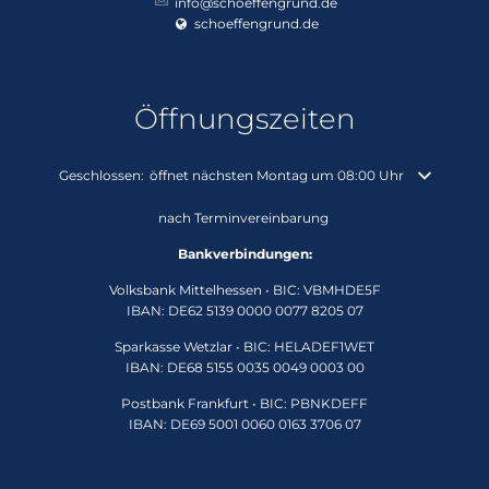
info@schoeffengrund.de
schoeffengrund.de
Öffnungszeiten
Klicken, um weitere Öffnungs- oder Schließzeiten auszublenden
Geschlossen:
öffnet nächsten Montag um 08:00 Uhr
nach Terminvereinbarung
Bankverbindungen:
Volksbank Mittelhessen • BIC: VBMHDE5F
IBAN: DE62 5139 0000 0077 8205 07
Sparkasse Wetzlar • BIC: HELADEF1WET
IBAN: DE68 5155 0035 0049 0003 00
Postbank Frankfurt • BIC: PBNKDEFF
IBAN: DE69 5001 0060 0163 3706 07