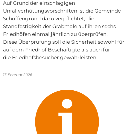
Dorferneueru
Ortsgericht
Auf Grund der einschlägigen
Nied
Kinde
Unfallverhütungsvorschriften ist die Gemeinde
Dorferneuerun
Satzungen
Kinde
Schöffengrund dazu verpflichtet, die
Bodenrichtwer
Formulare
Standfestigkeit der Grabmale auf ihren sechs
Kinde
Friedhöfen einmal jährlich zu überprüfen.
Hochwassersc
Schiedsamt
Kinde
Diese Überprüfung soll die Sicherheit sowohl für
Mietpreiskalku
Sag's uns einf
Kinde
auf dem Friedhof Beschäftigte als auch für
Bauantrag - Q
Statusabfrage
die Friedhofsbesucher gewährleisten.
Jugen
Windenergie 2
Hitzeportal
17. Februar 2026