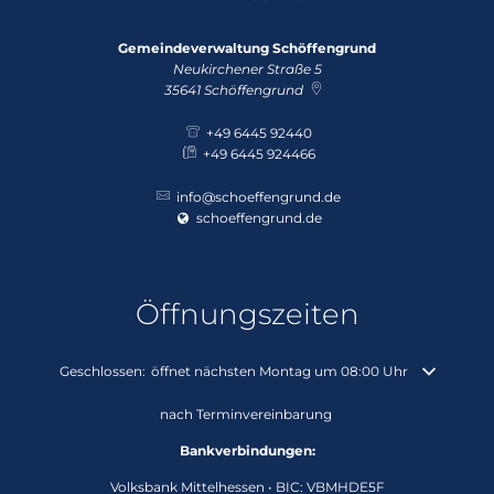
Gemeindeverwaltung Schöffengrund
Neukirchener Straße 5
35641
Schöffengrund
+49 6445 92440
+49 6445 924466
info@schoeffengrund.de
schoeffengrund.de
Öffnungszeiten
Klicken, um weitere Öffnungs- oder Schließzeiten auszublenden
Geschlossen:
öffnet nächsten Montag um 08:00 Uhr
nach Terminvereinbarung
Bankverbindungen:
Volksbank Mittelhessen • BIC: VBMHDE5F