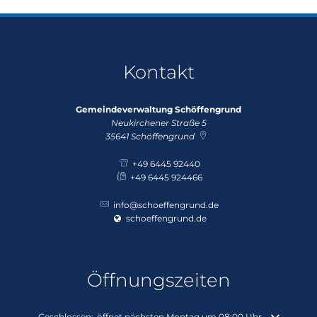
Kontakt
Gemeindeverwaltung Schöffengrund
Neukirchener Straße 5
35641
Schöffengrund
+49 6445 92440
+49 6445 924466
info@schoeffengrund.de
schoeffengrund.de
Öffnungszeiten
Klicken, um weitere Öffnungs- oder Schließzeiten auszublenden
Geschlossen:
öffnet nächsten Montag um 08:00 Uhr