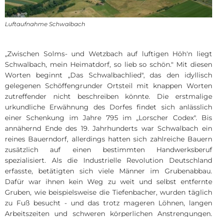
Dorferneueru
Ortsgericht
Nied
Kinde
Dorferneuerun
Satzungen
Luftaufnahme Schwalbach
Kinde
Bodenrichtwer
Formulare
Kinde
„Zwischen Solms- und Wetzbach auf luftigen Höh'n liegt
Hochwassersc
Schiedsamt
Kinde
Schwalbach, mein Heimatdorf, so lieb so schön." Mit diesen
Mietpreiskalku
Sag's uns einf
Worten beginnt „Das Schwalbachlied", das den idyllisch
Kinde
gelegenen Schöffengrunder Ortsteil mit knappen Worten
Bauantrag - Q
Statusabfrage
zutreffender nicht beschreiben könnte. Die erstmalige
Jugen
urkundliche Erwähnung des Dorfes findet sich anlässlich
Windenergie 2
Hitzeportal
einer Schenkung im Jahre 795 im „Lorscher Codex". Bis
annähernd Ende des 19. Jahrhunderts war Schwalbach ein
reines Bauerndorf, allerdings hatten sich zahlreiche Bauern
zusätzlich auf einen bestimmten Handwerksberuf
spezialisiert. Als die Industrielle Revolution Deutschland
erfasste, betätigten sich viele Männer im Grubenabbau.
Dafür war ihnen kein Weg zu weit und selbst entfernte
Gruben, wie beispielsweise die Tiefenbacher, wurden täglich
zu Fuß besucht - und das trotz mageren Löhnen, langen
Arbeitszeiten und schweren körperlichen Anstrengungen.