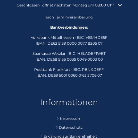
Klicken, um weitere Öffnungs- oder Schließzeiten auszublenden
Geschlossen:
öffnet nächsten Montag um 08:00 Uhr
nach Terminvereinbarung
Bankverbindungen:
Volksbank Mittelhessen • BIC: VBMHDE5F
IBAN: DE62 5139 0000 0077 8205 07
Sparkasse Wetzlar • BIC: HELADEF1WET
IBAN: DE68 5155 0035 0049 0003 00
Postbank Frankfurt • BIC: PBNKDEFF
IBAN: DE69 5001 0060 0163 3706 07
Informationen
Impressum
Datenschutz
Erklärung zur Barrierefreiheit