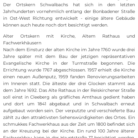
Der Ortskern Schwalbachs hat sich in den letzten
Jahrhunderten vornehmlich entlang der Bonbadener Straße
in Ost-West Richtung entwickelt - einige ältere Gebäude
können auch heute noch dort besichtigt werden.
Alter Ortskern mit Kirche, Altem Rathaus und
Fachwerkhäusern
Nach dem Einsturz der alten Kirche im Jahre 1760 wurde drei
Jahre später mit dem Bau der jetzigen repräsentativen
Evangelische Kirche in der Turmstraße begonnen. Die
Errichtung wurde 1767 abgeschlossen. 1957 erhielt die Kirche
einen neuen Außenputz, 1959 fanden Renovierungsarbeiten
im Inneren statt. Die älteste der drei Glocken stammt aus
dem Jahre 1692. Das Alte Rathaus in der Reiskirchener Straße
soll einst in Cleeberg als gräfliches Amthaus gedient haben
und dort um 1841 abgebaut und in Schwalbach erneut
aufgebaut worden sein. Der verputzte und verschieferte Bau
zählt zu den attraktivsten Sehenswürdigkeiten des Ortes. Ein
schmukkes Fachwerkhaus aus der Zeit um 1800 befindet sich
an der Kreuzung bei der Kirche. Ein rund 100 Jahre älterer
Fachwerkbau kann in der Hauptstraße 17 besichtigt werden,