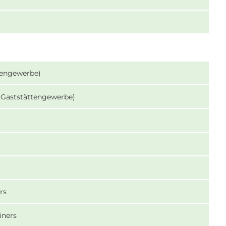
tengewerbe)
 Gaststättengewerbe)
rs
iners