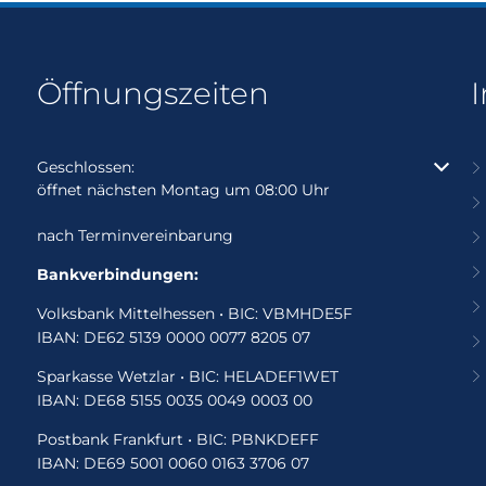
Öffnungszeiten
Klicken, um weitere Öffnungs- oder Schließzeiten auszubl
Geschlossen:
öffnet nächsten Montag um 08:00 Uhr
nach Terminvereinbarung
Bankverbindungen:
Volksbank Mittelhessen • BIC: VBMHDE5F
IBAN: DE62 5139 0000 0077 8205 07
Sparkasse Wetzlar • BIC: HELADEF1WET
IBAN: DE68 5155 0035 0049 0003 00
Postbank Frankfurt • BIC: PBNKDEFF
IBAN: DE69 5001 0060 0163 3706 07