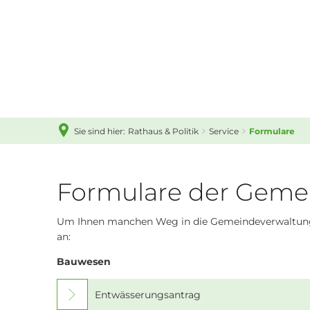
Rathaus
Aktuell
Grußwo
Sie sind hier:
Rathaus & Politik
Service
Formulare
Aufbau
Gemein
Formulare
Formulare der Geme
Politik
Um Ihnen manchen Weg in die Gemeindeverwaltung z
Bauen
an:
Service
Bauwesen
Leistu
Entwässerungsantrag