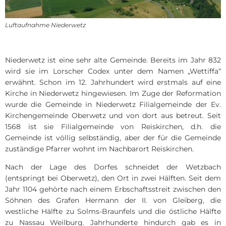
Dorferneueru
Ortsgericht
Nied
Kinde
Dorferneuerun
Satzungen
Luftaufnahme Niederwetz
Kinde
Bodenrichtwer
Formulare
Kinde
Hochwassersc
Schiedsamt
Niederwetz ist eine sehr alte Gemeinde. Bereits im Jahr 832
Kinde
wird sie im Lorscher Codex unter dem Namen „Wettiffa“
Mietpreiskalku
Sag's uns einf
Kinde
erwähnt. Schon im 12. Jahrhundert wird erstmals auf eine
Kirche in Niederwetz hingewiesen. Im Zuge der Reformation
Bauantrag - Q
Statusabfrage
Jugen
wurde die Gemeinde in Niederwetz Filialgemeinde der Ev.
Windenergie 2
Hitzeportal
Kirchengemeinde Oberwetz und von dort aus betreut. Seit
1568 ist sie Filialgemeinde von Reiskirchen, d.h. die
Gemeinde ist völlig selbständig, aber der für die Gemeinde
zuständige Pfarrer wohnt im Nachbarort Reiskirchen.
Nach der Lage des Dorfes schneidet der Wetzbach
(entspringt bei Oberwetz), den Ort in zwei Hälften. Seit dem
Jahr 1104 gehörte nach einem Erbschaftsstreit zwischen den
Söhnen des Grafen Hermann der II. von Gleiberg, die
westliche Hälfte zu Solms-Braunfels und die östliche Hälfte
zu Nassau Weilburg. Jahrhunderte hindurch gab es in