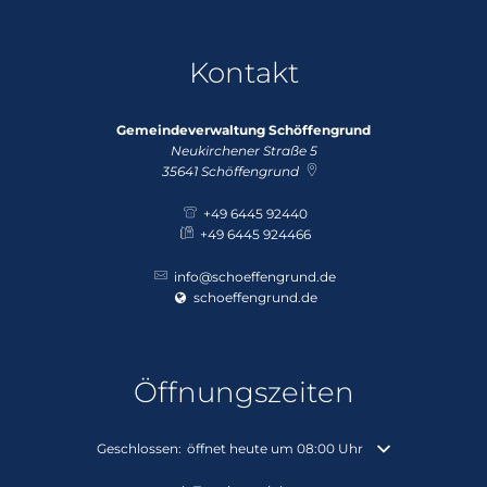
Kontakt
Gemeindeverwaltung Schöffengrund
Neukirchener Straße 5
35641
Schöffengrund
+49 6445 92440
+49 6445 924466
info@schoeffengrund.de
schoeffengrund.de
Öffnungszeiten
Klicken, um weitere Öffnungs- oder Schließzeiten auszuble
Geschlossen:
öffnet heute um 08:00 Uhr