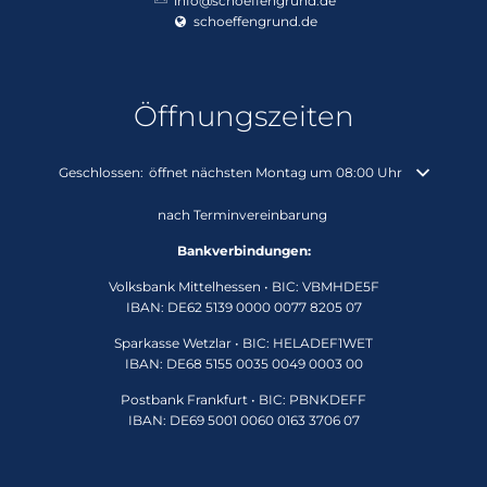
info@schoeffengrund.de
schoeffengrund.de
Öffnungszeiten
Klicken, um weitere Öffnungs- oder Schließzeiten auszublenden
Geschlossen:
öffnet nächsten Montag um 08:00 Uhr
nach Terminvereinbarung
Bankverbindungen:
Volksbank Mittelhessen • BIC: VBMHDE5F
IBAN: DE62 5139 0000 0077 8205 07
Sparkasse Wetzlar • BIC: HELADEF1WET
IBAN: DE68 5155 0035 0049 0003 00
Postbank Frankfurt • BIC: PBNKDEFF
IBAN: DE69 5001 0060 0163 3706 07