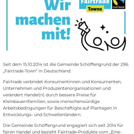
Dorferneueru
Ortsgericht
Nied
Kinde
Dorferneuerun
Satzungen
Kinde
Bodenrichtwer
Formulare
Kinde
Hochwassersc
Schiedsamt
Kinde
Mietpreiskalku
Sag's uns einf
Kinde
Bauantrag - Q
Statusabfrage
Jugen
Seit dem 15.10.2014 ist die Gemeinde Schöffengrund der 296.
Windenergie 2
Hitzeportal
„Fairtrade-Town“ in Deutschland.
Fairtrade verbindet Konsumentinnen und Konsumenten,
Unternehmen und Produzentenorganisationen und
verändert Handel(n) durch bessere Preise für
Kleinbauernfamilien, sowie menschenwürdige
Arbeitsbedingungen für Beschäftigte auf Plantagen in
Entwicklungs- und Schwellenländern.
Die Gemeinde Schöffengrund engagiert sich seit 2014 für
fairen Handel und bezieht Fairtrade-Produkte vom „Eine-