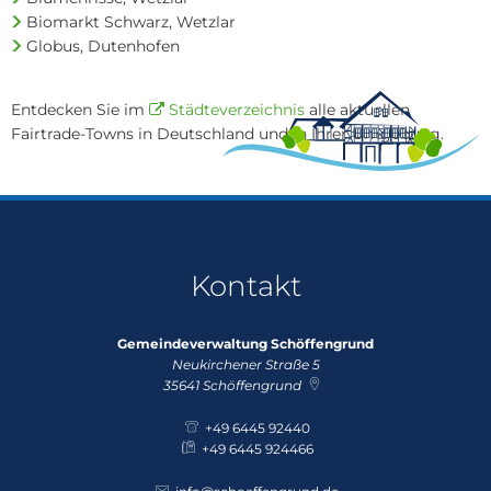
Biomarkt Schwarz, Wetzlar
Globus, Dutenhofen
Entdecken Sie im
Städteverzeichnis
alle aktuellen
Fairtrade-Towns in Deutschland und in Ihrer Umgebung.
Kontakt
Gemeindeverwaltung Schöffengrund
Neukirchener Straße 5
35641
Schöffengrund
+49 6445 92440
+49 6445 924466