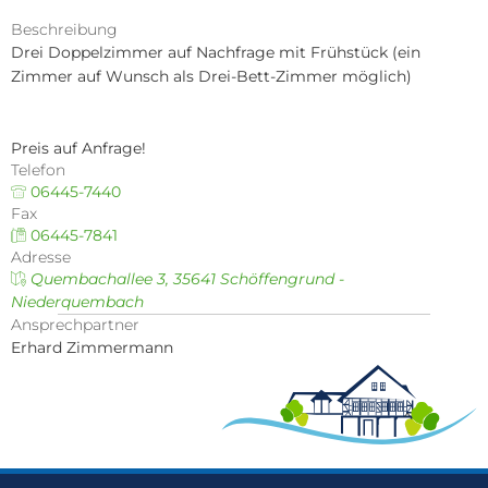
Dorferneueru
Ortsgericht
Nied
Kinde
Beschreibung
Dorferneuerun
Satzungen
Drei Doppelzimmer auf Nachfrage mit Frühstück (ein 
Kinde
Zimmer auf Wunsch als Drei-Bett-Zimmer möglich)
Bodenrichtwer
Formulare
Kinde
Hochwassersc
Schiedsamt
Kinde
Preis auf Anfrage!
Mietpreiskalku
Sag's uns einf
Telefon
Kinde
06445-7440
Bauantrag - Q
Statusabfrage
Fax
Jugen
06445-7841
Windenergie 2
Hitzeportal
Adresse
Quembachallee 3, 35641 Schöffengrund -
Niederquembach
Ansprechpartner
Erhard Zimmermann