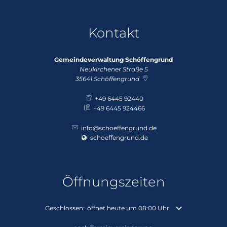
Kontakt
Gemeindeverwaltung Schöffengrund
Neukirchener Straße 5
35641
Schöffengrund
+49 6445 92440
+49 6445 924466
info@schoeffengrund.de
schoeffengrund.de
Öffnungszeiten
Klicken, um weitere Öffnungs- oder Schließzeiten auszuble
Geschlossen:
öffnet heute um 08:00 Uhr