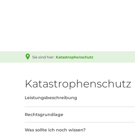
Rathaus
Aktuell
Grußwo
Sie sind hier:
Katastrophenschutz
Aufbau
Gemein
Katastrophenschutz
Politik
Bauen
Leistungsbeschreibung
Service
Rechtsgrundlage
Leistu
Was sollte ich noch wissen?